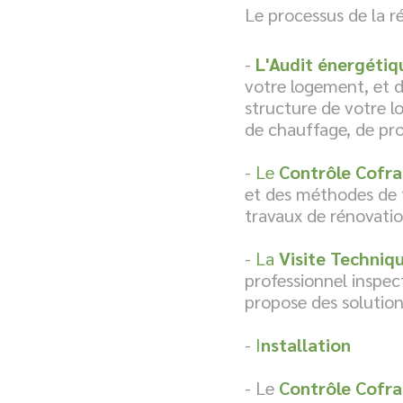
Le processus de la ré
-
L'Audit énergétiq
votre logement
, et 
structure de votre l
de chauffage, de pro
-
Le
Contrôle Cofra
et des méthodes de t
travaux de rénovati
-
La
Visite Techniq
professionnel inspect
propose des solution
-
I
nstallation
- Le
Contrôle Cofra